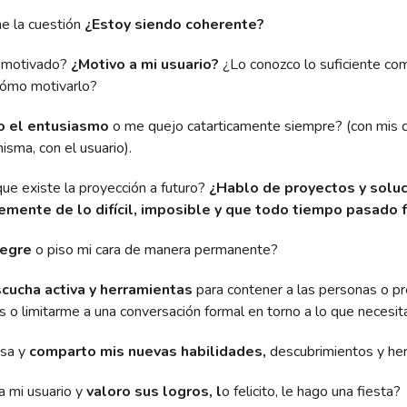
ne la cuestión
¿Estoy siendo coherente?
 motivado?
¿Motivo a mi usuario?
¿Lo conozco lo suficiente co
cómo motivarlo?
o el entusiasmo
o me quejo catarticamente siempre? (con mis 
sma, con el usuario).
ue existe la proyección a futuro?
¿Hablo de proyectos y soluc
emente de lo difícil, imposible y que todo tiempo pasado 
legre
o piso mi cara de manera permanente?
cucha activa y herramientas
para contener a las personas o pr
o limitarme a una conversación formal en torno a lo que necesit
osa y
comparto mis nuevas habilidades,
descubrimientos y he
a mi usuario y
valoro sus logros, l
o felicito, le hago una fiesta?