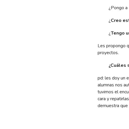
¿Pongo a 
¿
Creo es
¿
Tengo un
Les propongo qu
proyectos.
¿Cuáles 
pd: les doy un 
alumnas nos aut
tuvimos el encu
cara y repatirla
demuestra que 