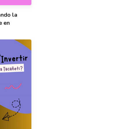
ando la
e en