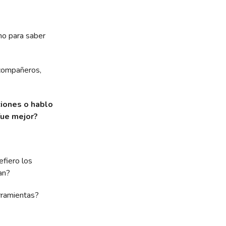
mo para saber
compañeros,
iones o hablo
fue mejor?
efiero los
an?
rramientas?