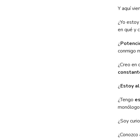
Y aquí vie
¿Yo estoy
en qué y 
¿
Potenci
conmigo mi
¿Creo en q
constant
¿
Estoy a
¿Tengo
es
monólogos 
¿Soy curi
¿Conozco 