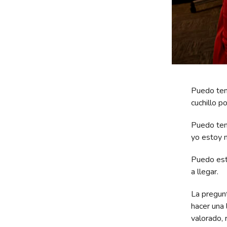
Puedo tene
cuchillo p
Puedo tene
yo estoy m
Puedo esta
a llegar.
La pregun
hacer una 
valorado, 