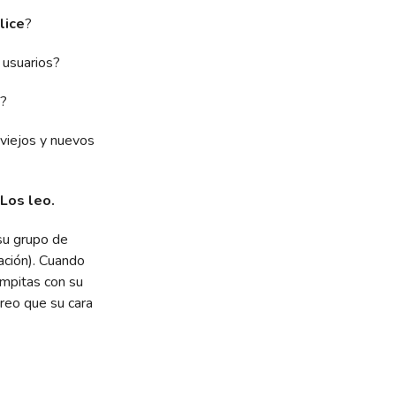
lice
?
 usuarios?
a?
viejos y nuevos
 Los leo.
su grupo de
ación). Cuando
ampitas con su
Creo que su cara