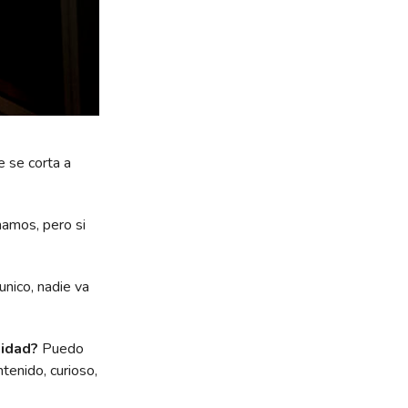
e se corta a
mamos, pero si
unico, nadie va
nidad?
Puedo
tenido, curioso,