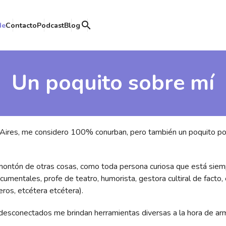
search
de
Contacto
Podcast
Blog
Un poquito sobre mí
Aires, me considero 100% conurban, pero también un poquito por
un montón de otras cosas, como toda persona curiosa que está sie
ocumentales, profe de teatro, humorista, gestora cultiral de facto,
ros, etcétera etcétera).
esconectados me brindan herramientas diversas a la hora de arm