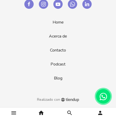
Home
Acerca de
Contacto
Podcast
Blog
Realizado con
menu
home
search
person