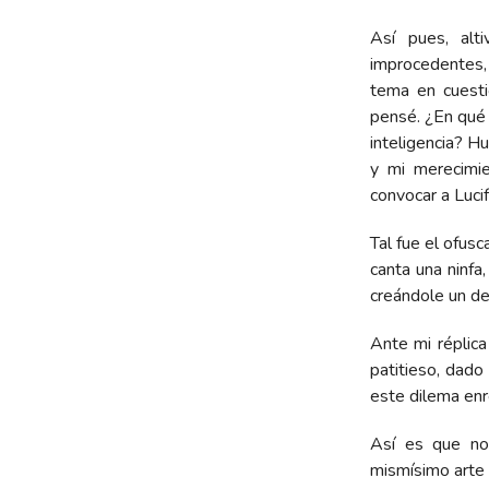
Así pues, alt
improcedentes,
tema en cuesti
pensé. ¿En qué 
inteligencia? H
y mi merecimie
convocar a Luci
Tal fue el ofus
canta una ninfa,
creándole un de
Ante mi réplic
patitieso, dado
este dilema en
Así es que no
mismísimo arte 