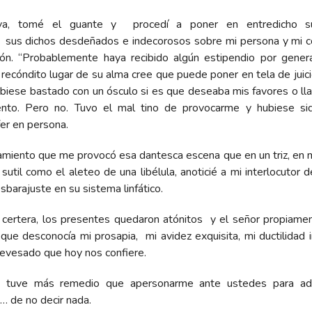
iva, tomé el guante y procedí a poner en entredicho s
 sus dichos desdeñados e indecorosos sobre mi persona y mi c
ón. “Probablemente haya recibido algún estipendio por generar 
recóndito lugar de su alma cree que puede poner en tela de juicio
ubiese bastado con un ósculo si es que deseaba mis favores o ll
nto. Pero no. Tuvo el mal tino de provocarme y hubiese si
fer en persona.
camiento que me provocó esa dantesca escena que en un triz, en
 sutil como el aleteo de una libélula, anoticié a mi interlocutor 
sbarajuste en su sistema linfático.
a certera, los presentes quedaron atónitos y el señor propiame
 que desconocía mi prosapia, mi avidez exquisita, mi ductilidad 
revesado que hoy nos confiere.
 tuve más remedio que apersonarme ante ustedes para ade
… de no decir nada.