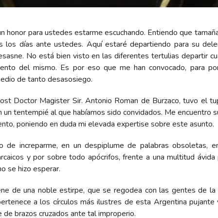
un honor para ustedes estarme escuchando. Entiendo que tamaña
s los días ante ustedes. Aquí estaré departiendo para su delei
esasne. No está bien visto en las diferentes tertulias departir cu
miento del mismo. Es por eso que me han convocado, para po
medio de tanto desasosiego.
Post Doctor Magister Sir. Antonio Roman de Burzaco, tuvo el tu
n un tentempié al que habíamos sido convidados. Me encuentro s
ento, poniendo en duda mi elevada expertise sobre este asunto.
o de increparme, en un despiplume de palabras obsoletas, en
caicos y por sobre todo apócrifos, frente a una multitud ávida
o se hizo esperar.
ene de una noble estirpe, que se regodea con las gentes de la 
ertenece a los círculos más ilustres de esta Argentina pujante 
de brazos cruzados ante tal improperio.