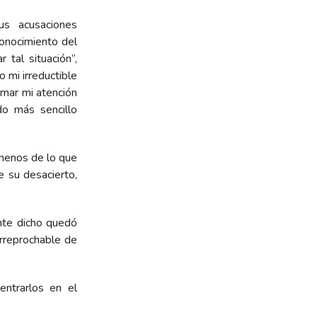
us acusaciones
onocimiento del
tal situación”,
 mi irreductible
amar mi atención
do más sencillo
 menos de lo que
de su desacierto,
nte dicho quedó
irreprochable de
ntrarlos en el