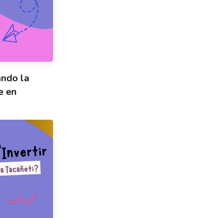
ando la
e en